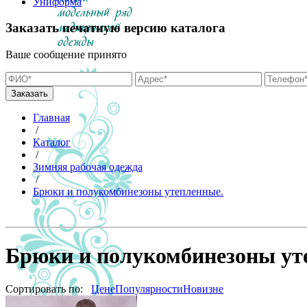
Униформа
Заказать печатную версию каталога
Ваше сообщение принято
Главная
/
Каталог
/
Зимняя рабочая одежда
/
Брюки и полукомбинезоны утепленные.
Брюки и полукомбинезоны ут
Сортировать по:
Цене
Популярности
Новизне