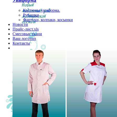
Униформа
Костюмы униформа.
Рубашки
Фартуки, колпаки, косынки
Новости
Прайс-лист.xls
Смесовые ткани
Ваш логотип
Контакты