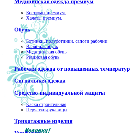
Медицинская одежда премиум
Костюмы премиум.
Халаты премиум.
Обувь
Ботинки, полуботинки, сапоги рабочии
Валянная обувь
Медицинская обувь
Резиновая обувь
Рабочая одежда от повышенных температур
Сигнальная одежда
Средство индивидуальной защиты
Каска строительная
Перчатки-рукавицы
Трикотажные изделия