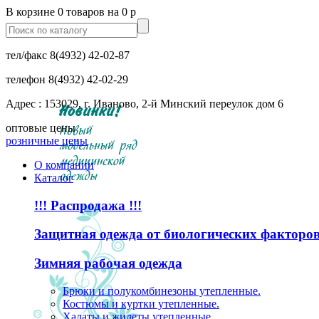
В корзине 0 товаров на 0 р
тел/факс
8(4932) 42-02-87
телефон
8(4932) 42-02-29
Адрес : 153029, г. Иваново, 2-й Минский переулок дом 6
оптовые цены
розничные цены
О компании
Каталог
!!! Распродажа !!!
Защитная одежда от биологических факторо
Зимняя рабочая одежда
Брюки и полукомбинезоны утепленные.
Костюмы и куртки утепленные.
Халаты и жилеты утепленные.