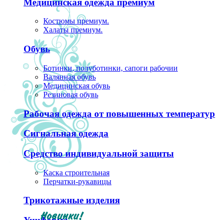
Медицинская одежда премиум
Костюмы премиум.
Халаты премиум.
Обувь
Ботинки, полуботинки, сапоги рабочии
Валянная обувь
Медицинская обувь
Резиновая обувь
Рабочая одежда от повышенных температур
Сигнальная одежда
Средство индивидуальной защиты
Каска строительная
Перчатки-рукавицы
Трикотажные изделия