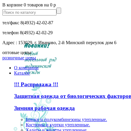
В корзине 0 товаров на 0 р
тел/факс
8(4932) 42-02-87
телефон
8(4932) 42-02-29
Адрес : 153029, г. Иваново, 2-й Минский переулок дом 6
оптовые цены
розничные цены
О компании
Каталог
!!! Распродажа !!!
Защитная одежда от биологических факторо
Зимняя рабочая одежда
Брюки и полукомбинезоны утепленные.
Костюмы и куртки утепленные.
Халаты и жилеты утепленные.