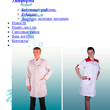
Униформа
Костюмы униформа.
Рубашки
Фартуки, колпаки, косынки
Новости
Прайс-лист.xls
Смесовые ткани
Ваш логотип
Контакты