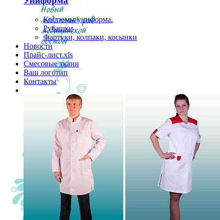
Униформа
Костюмы униформа.
Рубашки
Фартуки, колпаки, косынки
Новости
Прайс-лист.xls
Смесовые ткани
Ваш логотип
Контакты