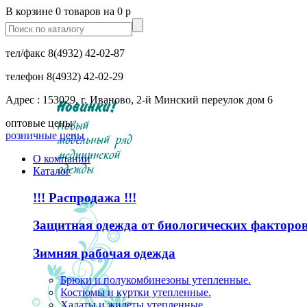
В корзине 0 товаров на 0 р
тел/факс
8(4932) 42-02-87
телефон
8(4932) 42-02-29
Адрес : 153029, г. Иваново, 2-й Минский переулок дом 6
оптовые цены
розничные цены
О компании
Каталог
!!! Распродажа !!!
Защитная одежда от биологических факторо
Зимняя рабочая одежда
Брюки и полукомбинезоны утепленные.
Костюмы и куртки утепленные.
Халаты и жилеты утепленные.