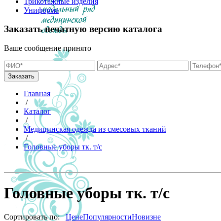
Трикотажные изделия
Униформа
Заказать печатную версию каталога
Ваше сообщение принято
Главная
/
Каталог
/
Медицинская одежда из смесовых тканий
/
Головные уборы тк. т/с
Головные уборы тк. т/с
Сортировать по:
Цене
Популярности
Новизне