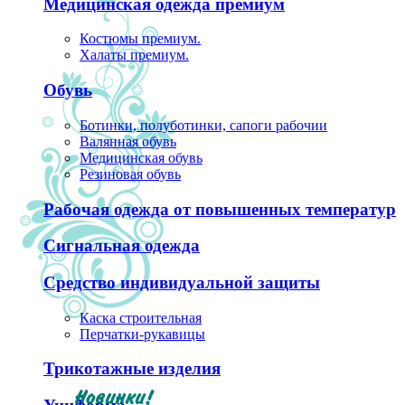
Медицинская одежда премиум
Костюмы премиум.
Халаты премиум.
Обувь
Ботинки, полуботинки, сапоги рабочии
Валянная обувь
Медицинская обувь
Резиновая обувь
Рабочая одежда от повышенных температур
Сигнальная одежда
Средство индивидуальной защиты
Каска строительная
Перчатки-рукавицы
Трикотажные изделия