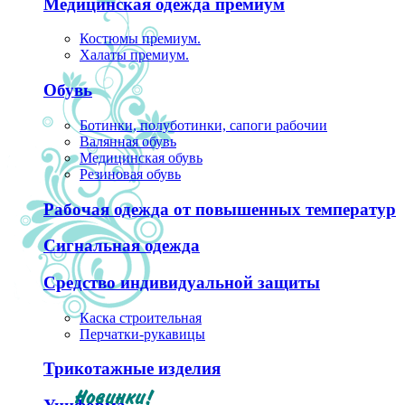
Медицинская одежда премиум
Костюмы премиум.
Халаты премиум.
Обувь
Ботинки, полуботинки, сапоги рабочии
Валянная обувь
Медицинская обувь
Резиновая обувь
Рабочая одежда от повышенных температур
Сигнальная одежда
Средство индивидуальной защиты
Каска строительная
Перчатки-рукавицы
Трикотажные изделия