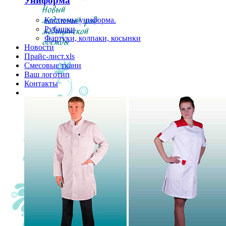
Униформа
Костюмы униформа.
Рубашки
Фартуки, колпаки, косынки
Новости
Прайс-лист.xls
Смесовые ткани
Ваш логотип
Контакты