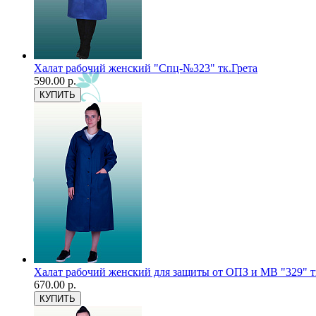
Халат рабочий женский "Спц-№323" тк.Грета
590.00 р.
Халат рабочий женский для защиты от ОПЗ и МВ "329" 
670.00 р.