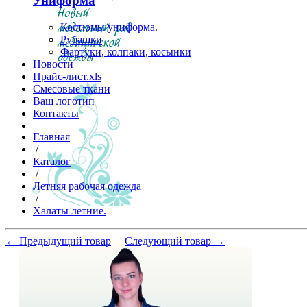
Униформа
Костюмы униформа.
Рубашки
Фартуки, колпаки, косынки
Новости
Прайс-лист.xls
Смесовые ткани
Ваш логотип
Контакты
Главная
/
Каталог
/
Летняя рабочая одежда
/
Халаты летние.
← Предыдущий товар
Следующий товар →