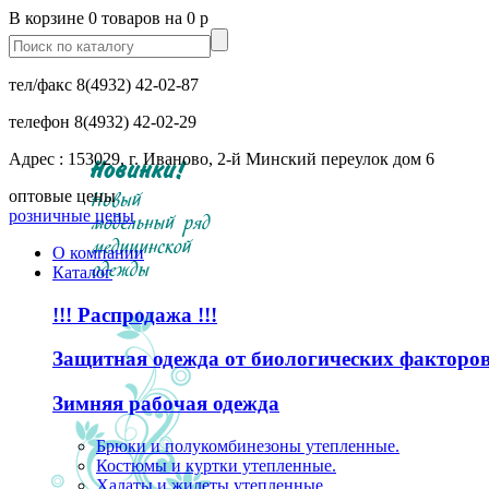
В корзине 0 товаров на 0 р
тел/факс
8(4932) 42-02-87
телефон
8(4932) 42-02-29
Адрес : 153029, г. Иваново, 2-й Минский переулок дом 6
оптовые цены
розничные цены
О компании
Каталог
!!! Распродажа !!!
Защитная одежда от биологических факторо
Зимняя рабочая одежда
Брюки и полукомбинезоны утепленные.
Костюмы и куртки утепленные.
Халаты и жилеты утепленные.