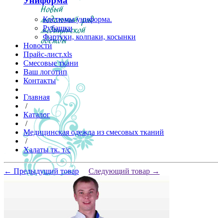
Униформа
Костюмы униформа.
Рубашки
Фартуки, колпаки, косынки
Новости
Прайс-лист.xls
Смесовые ткани
Ваш логотип
Контакты
Главная
/
Каталог
/
Медицинская одежда из смесовых тканий
/
Халаты тк. т/с
← Предыдущий товар
Следующий товар →