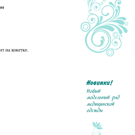
"
т на кокетке.