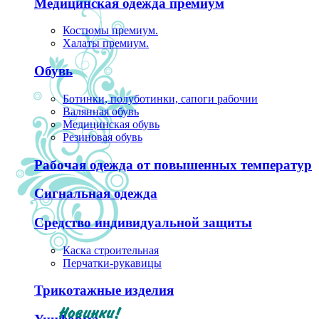
Медицинская одежда премиум
Костюмы премиум.
Халаты премиум.
Обувь
Ботинки, полуботинки, сапоги рабочии
Валянная обувь
Медицинская обувь
Резиновая обувь
Рабочая одежда от повышенных температур
Сигнальная одежда
Средство индивидуальной защиты
Каска строительная
Перчатки-рукавицы
Трикотажные изделия