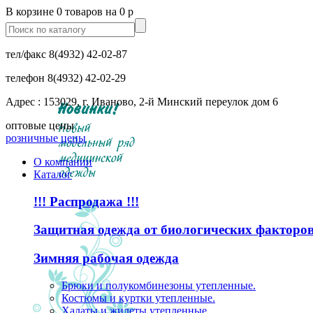
В корзине 0 товаров на 0 р
тел/факс
8(4932) 42-02-87
телефон
8(4932) 42-02-29
Адрес : 153029, г. Иваново, 2-й Минский переулок дом 6
оптовые цены
розничные цены
О компании
Каталог
!!! Распродажа !!!
Защитная одежда от биологических факторо
Зимняя рабочая одежда
Брюки и полукомбинезоны утепленные.
Костюмы и куртки утепленные.
Халаты и жилеты утепленные.