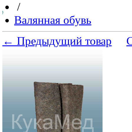
/
Валянная обувь
← Предыдущий товар