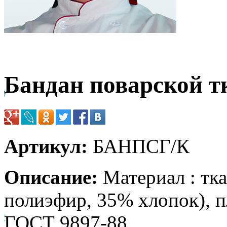
Бандан поварской тк.
Артикул:
БАНПСГ/К
Описание:
Материал : тк
полиэфир, 35% хлопок), п
ГОСТ 9897-88