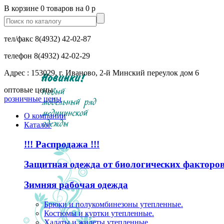
В корзине 0 товаров на 0 р
тел/факс
8(4932) 42-02-87
телефон
8(4932) 42-02-29
Адрес : 153029, г. Иваново, 2-й Минский переулок дом 6
оптовые цены
розничные цены
О компании
Каталог
!!! Распродажа !!!
Защитная одежда от биологических факторо
Зимняя рабочая одежда
Брюки и полукомбинезоны утепленные.
Костюмы и куртки утепленные.
Халаты и жилеты утепленные.