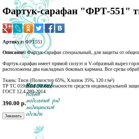
Фартук-сарафан "ФРТ-551" т
Артикул:
ФРТ551
Описание:
Фартук-сарафан специальный, для защиты от общих
Фартук-сарафан имеет прямой силуэт и V-образный вырез гор
расположены два накладных боковых кармана. Все срезы обра
Ткань: Тиси (Полиэстер 65%, Хлопок 35%, 120 г/м²)
ТР ТС 019/2011 "О безопасности средств индивидуальной защ
ГОСТ 12.4.280-2014
390.00 р.