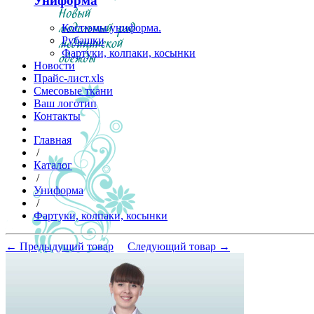
Униформа
Костюмы униформа.
Рубашки
Фартуки, колпаки, косынки
Новости
Прайс-лист.xls
Смесовые ткани
Ваш логотип
Контакты
Главная
/
Каталог
/
Униформа
/
Фартуки, колпаки, косынки
← Предыдущий товар
Следующий товар →