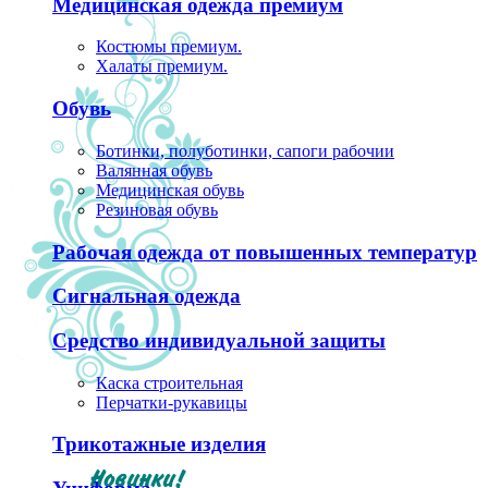
Медицинская одежда премиум
Костюмы премиум.
Халаты премиум.
Обувь
Ботинки, полуботинки, сапоги рабочии
Валянная обувь
Медицинская обувь
Резиновая обувь
Рабочая одежда от повышенных температур
Сигнальная одежда
Средство индивидуальной защиты
Каска строительная
Перчатки-рукавицы
Трикотажные изделия