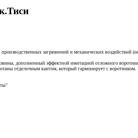
к.Тиси
 производственных загрязнений и механических воздействий (и
ловины, дополненный эффектной имитацией отложного воротника
ботаны отделочным кантом, который гармонирует с воротником.
иты"